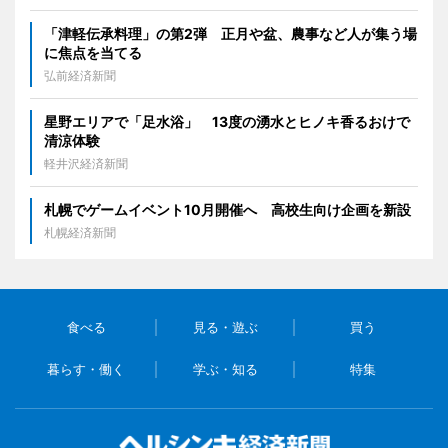
「津軽伝承料理」の第2弾 正月や盆、農事など人が集う場
に焦点を当てる
弘前経済新聞
星野エリアで「足水浴」 13度の湧水とヒノキ香るおけで
清涼体験
軽井沢経済新聞
札幌でゲームイベント10月開催へ 高校生向け企画を新設
札幌経済新聞
食べる
見る・遊ぶ
買う
暮らす・働く
学ぶ・知る
特集