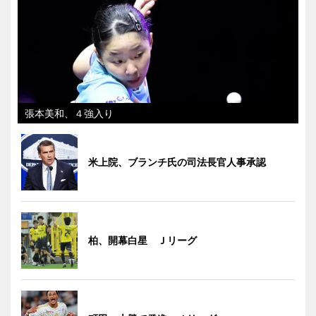
張本美和、４強入り
米上院、ブランチ氏の司法長官人事承認
柏、開幕白星 Ｊリーグ