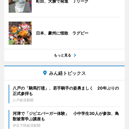
町田、大勝で発進 Ｊリーグ
日本、豪州に惜敗 ラグビー
もっと見る
みん経トピックス
八戸の「騎馬打毬」、若手騎手の姿勇ましく 20年ぶりの
正式参拝も
八戸経済新聞
河津で「ジビエバーガー体験」 小中学生30人が参加、鳥
獣被害学ぶ講座も
伊豆下田経済新聞