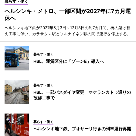
暮らす・働く
ヘルシンキ・メトロ、一部区間が2027年に7カ月運
休へ
ヘルシンキ地下鉄が2027年5月3日～12月8日の約7カ月間、橋の架け替
え工事に伴い、カラサタマ駅とソルナイネン駅の間で運行を停止する。
暮らす・働く
HSL、運賃区分に「ゾーンE」導入へ
暮らす・働く
HSL、一部バスダイヤ変更 マケランカトゥ通りの
改修工事で
暮らす・働く
ヘルシンキ地下鉄、ブオサーリ行きの列車運行再開