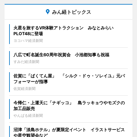
みん経トピックス
火星を旅するVR体験アトラクション みなとみらい
PLOT48に登場
ヨコハマ経済新聞
八広で町名誕生60周年祝賀会 小池都知事も祝福
すみだ経済新聞
佐賀に「ばくてん屋」 「シルク・ドゥ・ソレイユ」元パ
フォーマーが指導
佐賀経済新聞
今帰仁・上運天に「ナギッコ」 島ラッキョウやモズクの
加工品販売
やんばる経済新聞
沼津「淡島ホテル」が夏限定イベント イラストサービス
や星空観望会など