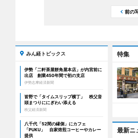
前の
みん経トピックス
特集
伊勢「二軒茶屋餅角屋本店」が内宮前に
出店 創業450年間で初の支店
伊勢志摩経済新聞
皆野で「タイムスリップ横丁」 秩父音
頭まつりににぎわい添える
秩父経済新聞
八千代「52間の縁側」にカフェ
最新ニ
「PUKU」 自家焙煎コーヒーやカレー
提供