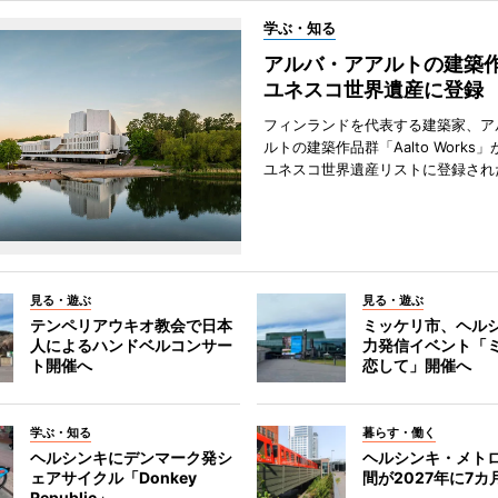
学ぶ・知る
アルバ・アアルトの建築
ユネスコ世界遺産に登録
フィンランドを代表する建築家、ア
ルトの建築作品群「Aalto Works」
ユネスコ世界遺産リストに登録され
見る・遊ぶ
見る・遊ぶ
テンペリアウキオ教会で日本
ミッケリ市、ヘル
人によるハンドベルコンサー
力発信イベント「
ト開催へ
恋して」開催へ
学ぶ・知る
暮らす・働く
ヘルシンキにデンマーク発シ
ヘルシンキ・メト
ェアサイクル「Donkey
間が2027年に7カ
Republic」