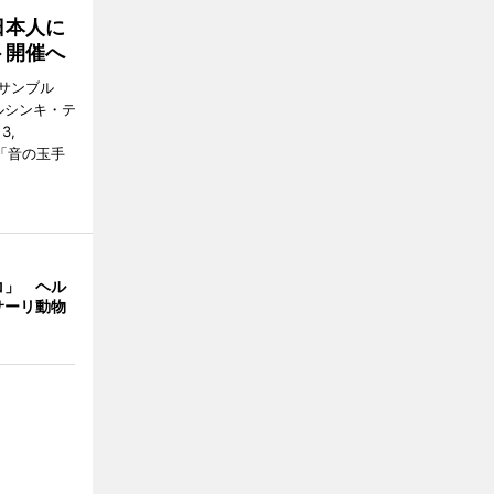
日本人に
ト開催へ
サンブル
ルシンキ・テ
3,
ト「音の玉手
コ」 ヘル
サーリ動物