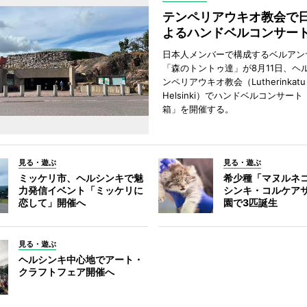
テンペリアウキオ教会で
よるハンドベルコンサー
日本人メンバーで構成するベルアン
「森のトントゥ達」が8月11日、ヘ
ンペリアウキオ教会（Lutherinkatu 
Helsinki）でハンドベルコンサー
箱」を開催する。
見る・遊ぶ
見る・遊ぶ
ミッケリ市、ヘルシンキで魅
希少種「マヌルネ
力発信イベント「ミッケリに
シンキ・コルケア
恋して」開催へ
園で3匹誕生
見る・遊ぶ
ヘルシンキ中心地でアート・
クラフトフェア開催へ