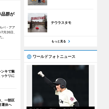
作品群が
テウラスタモ
ルバ・アア
が7月26日、
た。
もっと見る
ワールドフォトニュース
シンキで魅
ミッケリに
ロ、一部区
月運休へ