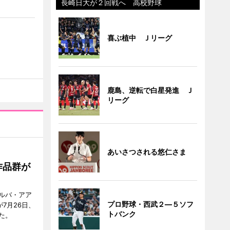
長崎日大が２回戦へ 高校野球
喜ぶ植中 Ｊリーグ
鹿島、逆転で白星発進 Ｊ
リーグ
あいさつされる悠仁さま
作品群が
ルバ・アア
プロ野球・西武２―５ソフ
が7月26日、
トバンク
た。