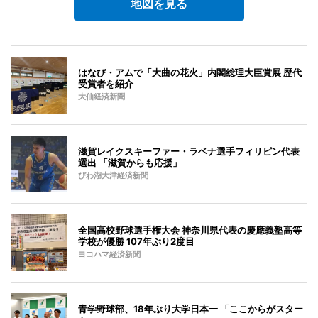
地図を見る
はなび・アムで「大曲の花火」内閣総理大臣賞展 歴代
受賞者を紹介
大仙経済新聞
滋賀レイクスキーファー・ラベナ選手フィリピン代表
選出 「滋賀からも応援」
びわ湖大津経済新聞
全国高校野球選手権大会 神奈川県代表の慶應義塾高等
学校が優勝 107年ぶり2度目
ヨコハマ経済新聞
青学野球部、18年ぶり大学日本一 「ここからがスター