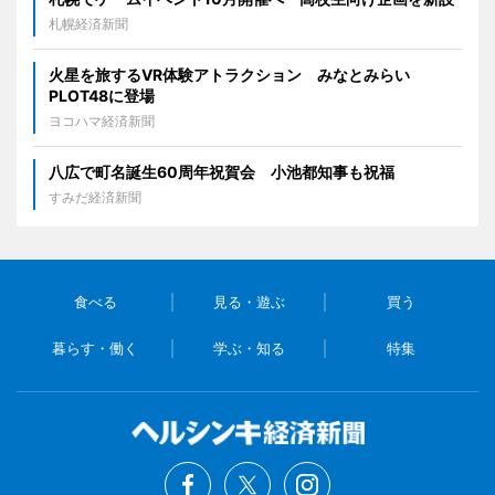
札幌経済新聞
火星を旅するVR体験アトラクション みなとみらい
PLOT48に登場
ヨコハマ経済新聞
八広で町名誕生60周年祝賀会 小池都知事も祝福
すみだ経済新聞
食べる
見る・遊ぶ
買う
暮らす・働く
学ぶ・知る
特集