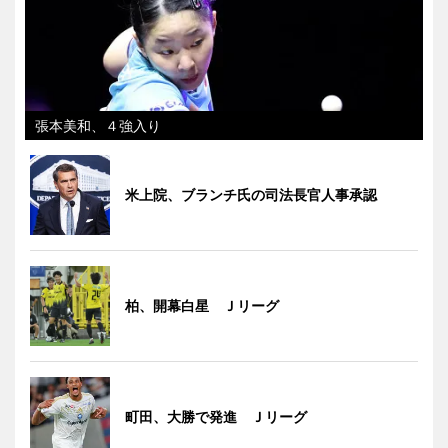
張本美和、４強入り
米上院、ブランチ氏の司法長官人事承認
柏、開幕白星 Ｊリーグ
町田、大勝で発進 Ｊリーグ