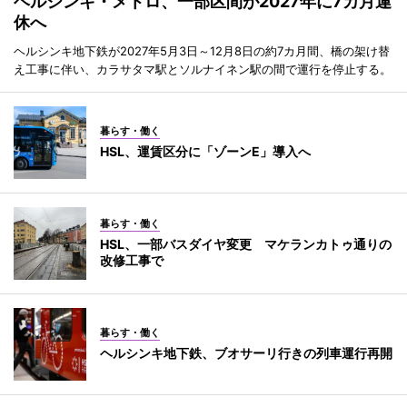
ヘルシンキ・メトロ、一部区間が2027年に7カ月運
休へ
ヘルシンキ地下鉄が2027年5月3日～12月8日の約7カ月間、橋の架け替
え工事に伴い、カラサタマ駅とソルナイネン駅の間で運行を停止する。
暮らす・働く
HSL、運賃区分に「ゾーンE」導入へ
暮らす・働く
HSL、一部バスダイヤ変更 マケランカトゥ通りの
改修工事で
暮らす・働く
ヘルシンキ地下鉄、ブオサーリ行きの列車運行再開