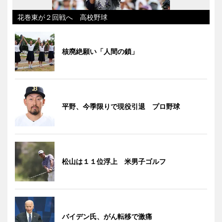
花巻東が２回戦へ 高校野球
核廃絶願い「人間の鎖」
平野、今季限りで現役引退 プロ野球
松山は１１位浮上 米男子ゴルフ
バイデン氏、がん転移で激痛