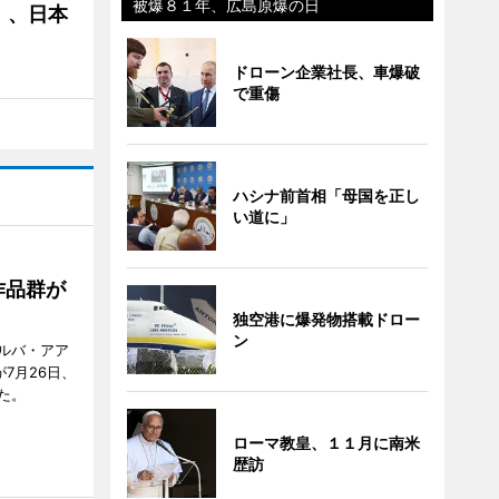
被爆８１年、広島原爆の日
」、日本
ドローン企業社長、車爆破
で重傷
ハシナ前首相「母国を正し
い道に」
作品群が
独空港に爆発物搭載ドロー
ン
ルバ・アア
が7月26日、
た。
ローマ教皇、１１月に南米
歴訪