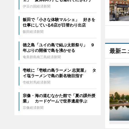
伊豆の国経済新聞
飯田で「小さな体験マルシェ」 好きを
仕事にしている6店が日替わり出店
飯田経済新聞
徳之島「ユイの島で結ぶ太鼓祭り」 9
最新ニ
年ぶりの開催で島を沸かせる
奄美群島南三島経済新聞
壱岐に「壱岐の島ラーメン 志賀屋」 タ
イ塩ラーメンで島の新名物目指す
壱岐対馬経済新聞
宗像・海の道むなかた館で「夏の課外授
業」 カードゲームで世界遺産学ぶ
宗像経済新聞