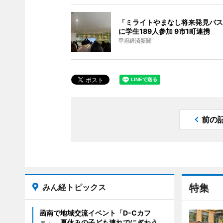
「ミライトやまなし将来発見バス
に学生189人参加 9市1町連携
甲府経済新聞
前の
みん経トピックス
特集
函南で地域交流イベント「D-Cカフ
ェ」 夏休みの子ども連れでにぎわう