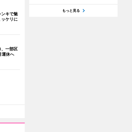
もっと見る
シンキで魅
ミッケリに
ロ、一部区
月運休へ