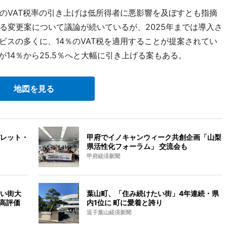
VAT税率の引き上げは低所得者に悪影響を及ぼすとも指摘
る変更案について議論が続いているが、2025年までは導入さ
ービスの多くに、14％のVAT税を適用することが提案されてい
が14％から25.5％へと大幅に引き上げる案もある。
地図を見る
レット・
甲府でイノキャンウィーク共創企画「山梨
県活性化フォーラム」 交流会も
甲府経済新聞
い街大
葉山町、「住み続けたい街」4年連続・県
で高評価
内1位に 町に愛着と誇り
逗子葉山経済新聞