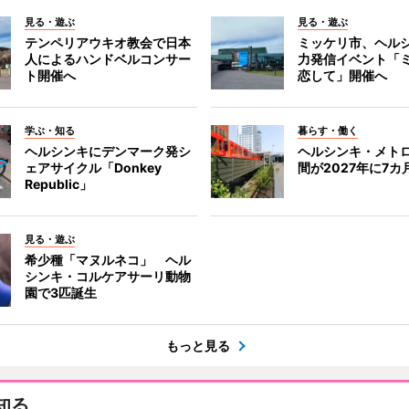
見る・遊ぶ
見る・遊ぶ
テンペリアウキオ教会で日本
ミッケリ市、ヘル
人によるハンドベルコンサー
力発信イベント「
ト開催へ
恋して」開催へ
学ぶ・知る
暮らす・働く
ヘルシンキにデンマーク発シ
ヘルシンキ・メト
ェアサイクル「Donkey
間が2027年に7カ
Republic」
見る・遊ぶ
希少種「マヌルネコ」 ヘル
シンキ・コルケアサーリ動物
園で3匹誕生
もっと見る
知る