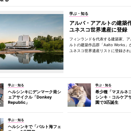
学ぶ・知る
アルバ・アアルトの建築
ユネスコ世界遺産に登録
フィンランドを代表する建築家、ア
ルトの建築作品群「Aalto Works」
ユネスコ世界遺産リストに登録され
学ぶ・知る
学ぶ・知る
ヘルシンキにデンマーク発シ
希少種「マヌルネ
ェアサイクル「Donkey
シンキ・コルケア
Republic」
園で3匹誕生
学ぶ・知る
ヘルシンキで「バルト海フェ