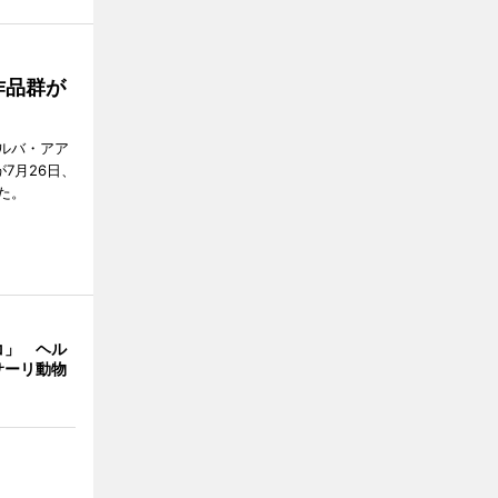
作品群が
ルバ・アア
が7月26日、
た。
コ」 ヘル
サーリ動物