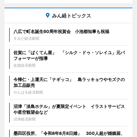
みん経トピックス
八広で町名誕生60周年祝賀会 小池都知事も祝福
すみだ経済新聞
佐賀に「ばくてん屋」 「シルク・ドゥ・ソレイユ」元パ
フォーマーが指導
佐賀経済新聞
今帰仁・上運天に「ナギッコ」 島ラッキョウやモズクの
加工品販売
やんばる経済新聞
沼津「淡島ホテル」が夏限定イベント イラストサービス
や星空観望会など
沼津経済新聞
墨田区役所、「令和8年8月8日婚」 300人超が婚姻届、