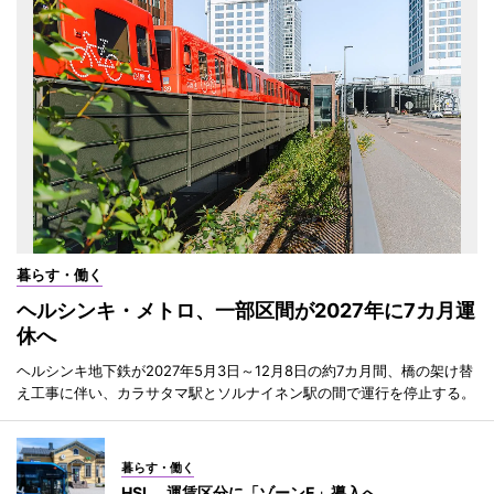
暮らす・働く
ヘルシンキ・メトロ、一部区間が2027年に7カ月運
休へ
ヘルシンキ地下鉄が2027年5月3日～12月8日の約7カ月間、橋の架け替
え工事に伴い、カラサタマ駅とソルナイネン駅の間で運行を停止する。
暮らす・働く
HSL、運賃区分に「ゾーンE」導入へ