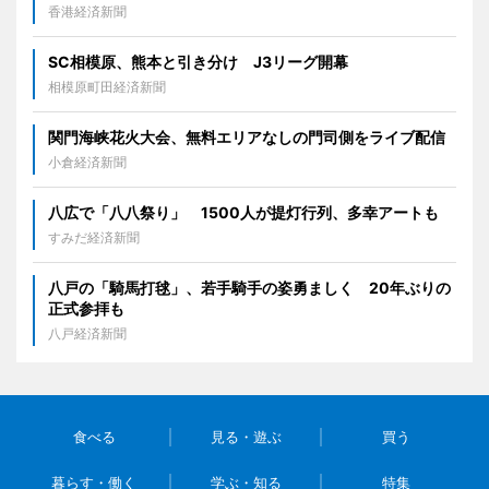
香港経済新聞
SC相模原、熊本と引き分け J3リーグ開幕
相模原町田経済新聞
関門海峡花火大会、無料エリアなしの門司側をライブ配信
小倉経済新聞
八広で「八八祭り」 1500人が提灯行列、多幸アートも
すみだ経済新聞
八戸の「騎馬打毬」、若手騎手の姿勇ましく 20年ぶりの
正式参拝も
八戸経済新聞
食べる
見る・遊ぶ
買う
暮らす・働く
学ぶ・知る
特集