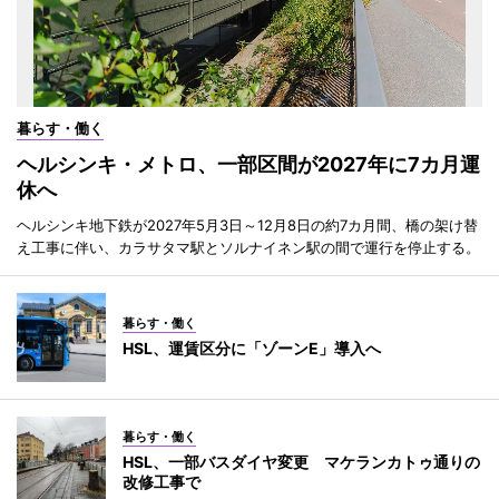
暮らす・働く
ヘルシンキ・メトロ、一部区間が2027年に7カ月運
休へ
ヘルシンキ地下鉄が2027年5月3日～12月8日の約7カ月間、橋の架け替
え工事に伴い、カラサタマ駅とソルナイネン駅の間で運行を停止する。
暮らす・働く
HSL、運賃区分に「ゾーンE」導入へ
暮らす・働く
HSL、一部バスダイヤ変更 マケランカトゥ通りの
改修工事で