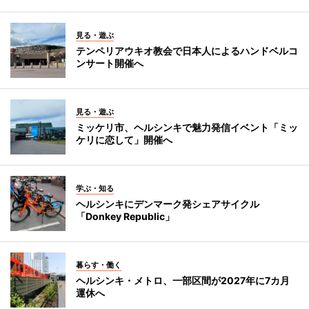
見る・遊ぶ
テンペリアウキオ教会で日本人によるハンドベルコ
ンサート開催へ
見る・遊ぶ
ミッケリ市、ヘルシンキで魅力発信イベント「ミッ
ケリに恋して」開催へ
学ぶ・知る
ヘルシンキにデンマーク発シェアサイクル
「Donkey Republic」
暮らす・働く
ヘルシンキ・メトロ、一部区間が2027年に7カ月
運休へ