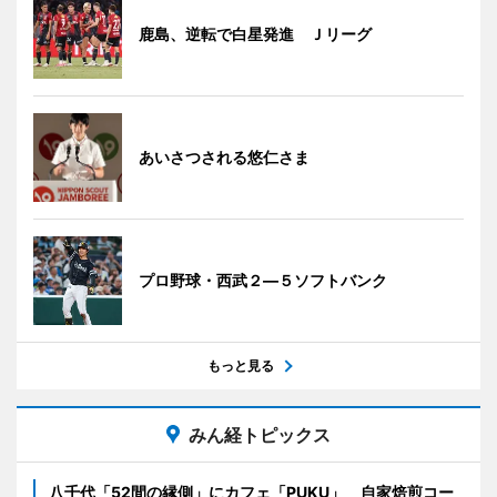
鹿島、逆転で白星発進 Ｊリーグ
あいさつされる悠仁さま
プロ野球・西武２―５ソフトバンク
もっと見る
みん経トピックス
八千代「52間の縁側」にカフェ「PUKU」 自家焙煎コー