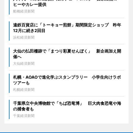
ヒーやカレー提供
船橋経済新聞
遠鉄百貨店に「トーキョー煎餅」期間限定ショップ 昨年
12月に続き2回目
浜松経済新聞
大仙の払田柵跡で「まつり彩夏せんぼく」 新企画加え開
催へ
大仙経済新聞
札幌・AOAOで進化学ぶスタンプラリー 小学生向けラボ
ツアーも
札幌経済新聞
千葉県立中央博物館で「ちば恐竜博」 巨大肉食恐竜や海
の捕食者も
千葉経済新聞