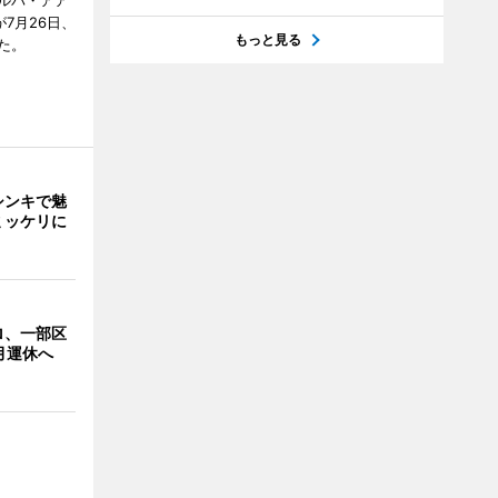
ルバ・アア
が7月26日、
もっと見る
た。
シンキで魅
ミッケリに
ロ、一部区
月運休へ