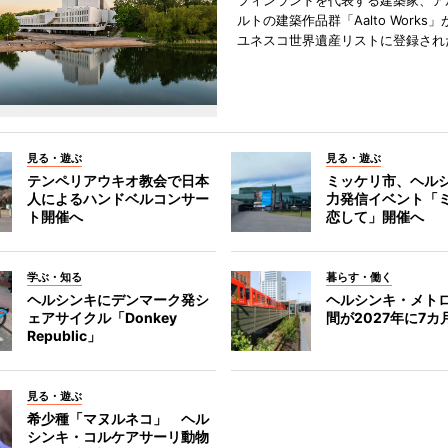
フィンランドを代表する建築家、ア
ルトの建築作品群「Aalto Works」
ユネスコ世界遺産リストに登録され
見る・遊ぶ
見る・遊ぶ
テンペリアウキオ教会で日本
ミッケリ市、ヘル
人によるハンドベルコンサー
力発信イベント「
ト開催へ
恋して」開催へ
学ぶ・知る
暮らす・働く
ヘルシンキにデンマーク発シ
ヘルシンキ・メト
ェアサイクル「Donkey
間が2027年に7カ
Republic」
見る・遊ぶ
希少種「マヌルネコ」 ヘル
シンキ・コルケアサーリ動物