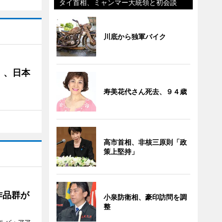
タイ首相、ミャンマー大統領と初会談
川底から独軍バイク
」、日本
寿美花代さん死去、９４歳
高市首相、非核三原則「政
策上堅持」
作品群が
小泉防衛相、豪印訪問を調
整