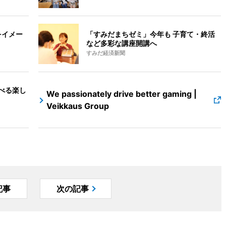
をイメー
「すみだまちゼミ」今年も 子育て・終活
など多彩な講座開講へ
すみだ経済新聞
選べる楽し
We passionately drive better gaming |
Veikkaus Group
記事
次の記事