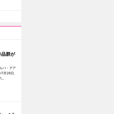
作品群が
ルバ・アア
が7月26日、
た。
コ」 ヘル