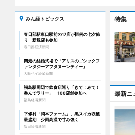
みん経トピックス
特集
春日部駅東口駅前の17店が恒例の七夕飾
り 新規店も参加
春日部経済新聞
南港の結婚式場で「アリスのゴシックフ
ァンタジーアフタヌーンティー」
大阪ベイ経済新聞
福島駅周辺で飲食店巡り「きて！みて！
最新ニ
呑んでラリー」 100店舗参加へ
福島経済新聞
下條村「岡本ファーム」、黒スイカ収穫
最盛期 少雨高温で甘み強く
飯田経済新聞