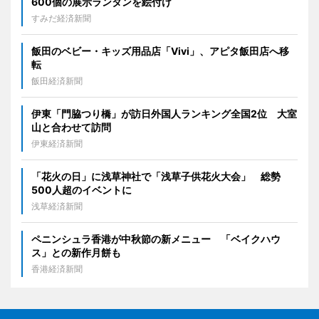
600個の展示ランタンを絵付け
すみだ経済新聞
飯田のベビー・キッズ用品店「Vivi」、アピタ飯田店へ移
転
飯田経済新聞
伊東「門脇つり橋」が訪日外国人ランキング全国2位 大室
山と合わせて訪問
伊東経済新聞
「花火の日」に浅草神社で「浅草子供花火大会」 総勢
500人超のイベントに
浅草経済新聞
ペニンシュラ香港が中秋節の新メニュー 「ベイクハウ
ス」との新作月餅も
香港経済新聞