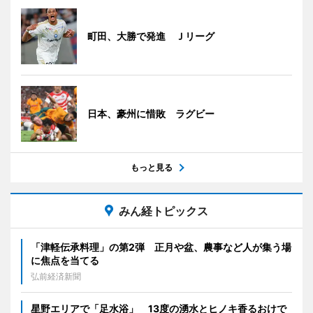
町田、大勝で発進 Ｊリーグ
日本、豪州に惜敗 ラグビー
もっと見る
みん経トピックス
「津軽伝承料理」の第2弾 正月や盆、農事など人が集う場
に焦点を当てる
弘前経済新聞
星野エリアで「足水浴」 13度の湧水とヒノキ香るおけで