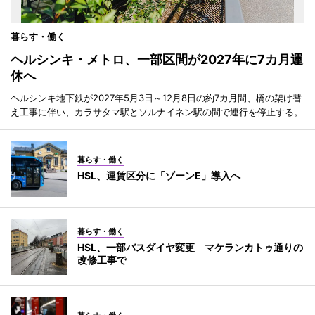
暮らす・働く
ヘルシンキ・メトロ、一部区間が2027年に7カ月運
休へ
ヘルシンキ地下鉄が2027年5月3日～12月8日の約7カ月間、橋の架け替
え工事に伴い、カラサタマ駅とソルナイネン駅の間で運行を停止する。
暮らす・働く
HSL、運賃区分に「ゾーンE」導入へ
暮らす・働く
HSL、一部バスダイヤ変更 マケランカトゥ通りの
改修工事で