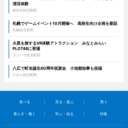
清涼体験
軽井沢経済新聞
札幌でゲームイベント10月開催へ 高校生向け企画を新設
札幌経済新聞
火星を旅するVR体験アトラクション みなとみらい
PLOT48に登場
ヨコハマ経済新聞
八広で町名誕生60周年祝賀会 小池都知事も祝福
すみだ経済新聞
食べる
見る・遊ぶ
買う
暮らす・働く
学ぶ・知る
特集