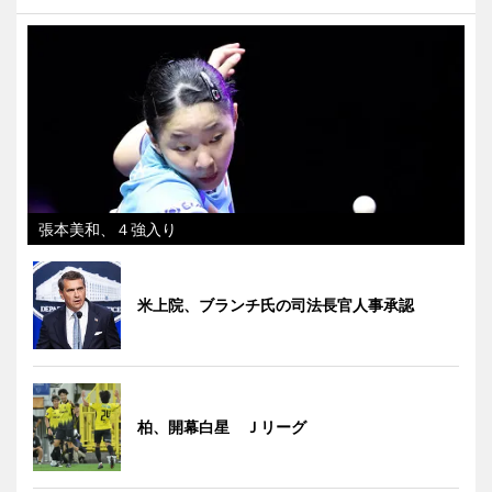
張本美和、４強入り
米上院、ブランチ氏の司法長官人事承認
柏、開幕白星 Ｊリーグ