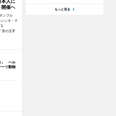
日本人に
ト開催へ
もっと見る
サンブル
ルシンキ・テ
3,
ト「音の玉手
コ」 ヘル
サーリ動物