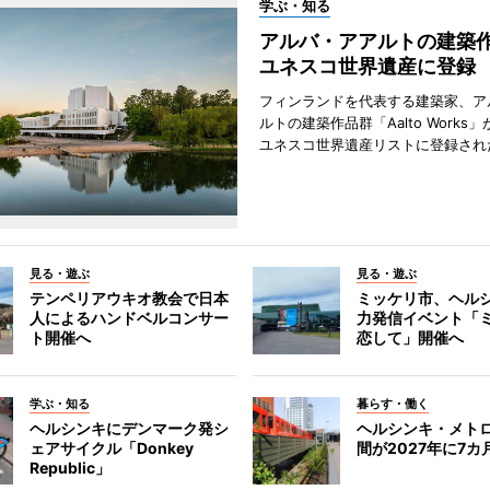
学ぶ・知る
アルバ・アアルトの建築
ユネスコ世界遺産に登録
フィンランドを代表する建築家、ア
ルトの建築作品群「Aalto Works」
ユネスコ世界遺産リストに登録され
見る・遊ぶ
見る・遊ぶ
テンペリアウキオ教会で日本
ミッケリ市、ヘル
人によるハンドベルコンサー
力発信イベント「
ト開催へ
恋して」開催へ
学ぶ・知る
暮らす・働く
ヘルシンキにデンマーク発シ
ヘルシンキ・メト
ェアサイクル「Donkey
間が2027年に7カ
Republic」