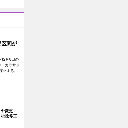
部区間が
12月8日の
い、カラサタ
停止する。
ダイヤ変更
りの改修工