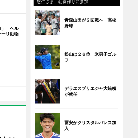
悠仁さま、朝食作りに参加
青森山田が２回戦へ 高校
野球
コ」 ヘル
サーリ動物
松山は２６位 米男子ゴル
フ
デラエスプリエジャ大統領
が就任
冨安がクリスタルパレス加
入