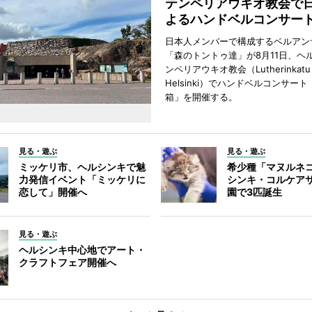
テンペリアウキオ教会で
よるハンドベルコンサー
日本人メンバーで構成するベルアン
「森のトントゥ達」が8月11日、ヘ
ンペリアウキオ教会（Lutherinkatu 
Helsinki）でハンドベルコンサー
箱」を開催する。
見る・遊ぶ
見る・遊ぶ
ミッケリ市、ヘルシンキで魅
希少種「マヌルネ
力発信イベント「ミッケリに
シンキ・コルケア
恋して」開催へ
園で3匹誕生
見る・遊ぶ
ヘルシンキ中心地でアート・
クラフトフェア開催へ