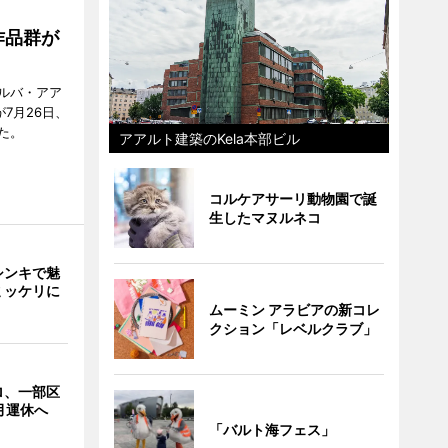
作品群が
ルバ・アア
が7月26日、
た。
アアルト建築のKela本部ビル
コルケアサーリ動物園で誕
生したマヌルネコ
シンキで魅
ミッケリに
ムーミン アラビアの新コレ
クション「レベルクラブ」
ロ、一部区
月運休へ
「バルト海フェス」