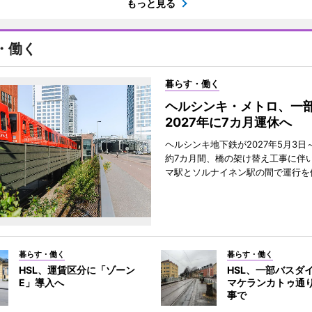
もっと見る
・働く
暮らす・働く
ヘルシンキ・メトロ、一
2027年に7カ月運休へ
ヘルシンキ地下鉄が2027年5月3日～
約7カ月間、橋の架け替え工事に伴
マ駅とソルナイネン駅の間で運行を
暮らす・働く
暮らす・働く
HSL、運賃区分に「ゾーン
HSL、一部バス
E」導入へ
マケランカトゥ通
事で